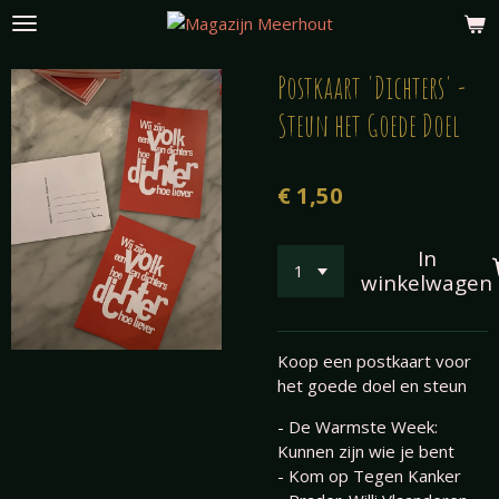
Ga
direct
naar
Postkaart 'Dichters' -
de
Steun het Goede Doel
hoofdinhoud
€ 1,50
In
winkelwagen
Koop een postkaart voor
het goede doel en steun
- De Warmste Week:
Kunnen zijn wie je bent
- Kom op Tegen Kanker