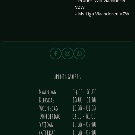
- Prader-Willi Vlaanderen
VZW
- Ms Liga Vlaanderen VZW
F
I
W
a
n
h
c
s
a
e
t
t
Openingsuren
b
a
s
o
g
A
o
r
p
Maandag 14:00 - 01:00
k
a
p
Dinsdag 10:00 - 01:00
m
Woensdag 10:00 - 01:00
Donderdag 08:00 - 01:00
Vrijdag 10:00 - 02:00
Zaterdag 10:00 - 02:00